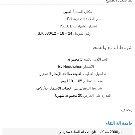
مكان المنشأ:
الصين
اسم العلامة التجارية:
BH
إصدار الشهادات:
ISO,CE
رقم الموديل:
JLK 630/12 + 18 + 24
شروط الدفع والشحن
الحد الأدنى لكمية:
1 مجموعة
الأسعار:
By Negotiation
تفاصيل التغليف:
التعبئة صالحة للإبحار للتصدير
وقت التسليم:
105 - 110 يوم
شروط الدفع:
تي/تي، خطاب الاعتماد، د/أ، د/ف
القدرة على العرض:
20 مجموعة شهريا
وصف
جامدة آلة التقاء
اسم
2000 مم كابستان العجلة الصلبة سترندر