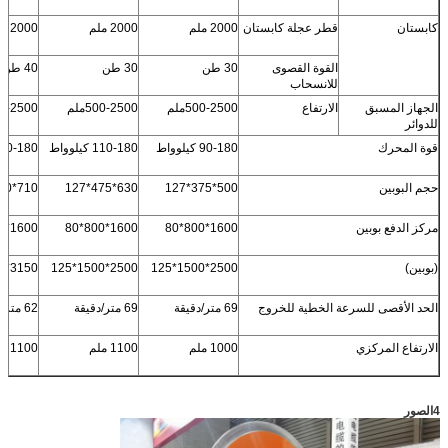
كابستان
قطر عجلة كابستان
2000 ملم
2000 ملم
2000 ملم
القوة القصوى
30 طن
30 طن
40 طن
للانسحاب
الجهاز المسبق
الارتفاع
500-2500ملم
500-2500ملم
500-2500
للدوائر
قوة المحرك
90-180 كيلوواط
110-180 كيلوواط
130-180 كيلوو
حجم البوبين
500*375*127
630*475*127
710*530*127
مركز الدفع بوبين
1600*800*80
1600*800*80
1600*800*80
(بوبين)
2500*1500*125
2500*1500*125
3150*1900*160
الحد الأقصى للسرعة الخطية للخروج
69 متر/دقيقة
69 متر/دقيقة
62 متر/دقيقة
الارتفاع المركزي
1000 ملم
1100 ملم
1100 ملم
4الصور