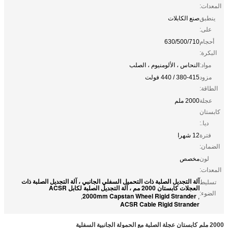
المعدات:
ينطبق
صنع الكابلات
على:
أحجام
630/500/710
البكرة:
مواد:
النحاس ، الألومنيوم ، الصلب
مزود
380-415 / 440 فولت
الطاقة:
عجلة
2000 ملم
كابستان
ديا.:
فترة
12 شهرا
الضمان:
لون
مخصص
المعدات:
آلة التجديل الصلبة ذات التحميل السفلي الجانبي ، آلة التجديل الصلبة ذات
تسليط
العجلات كابستان 2000 مم ، آلة التجديل الصلبة لكابل ACSR
الضوء:
2000mm Capstan Wheel Rigid Strander
,
,
ACSR Cable Rigid Strander
2000 ملم كابستان عجلة الصلبة مع الحمولة الجانبية السفلية