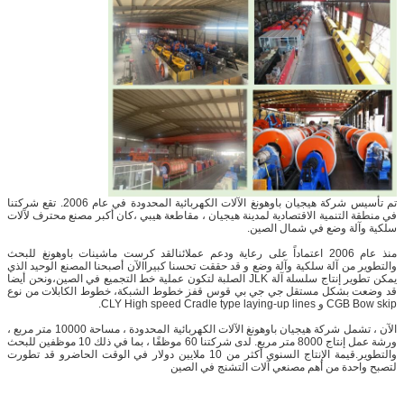
تم تأسيس شركة هيجيان باوهونغ الآلات الكهربائية المحدودة في عام 2006. تقع شركتنا
في منطقة التنمية الاقتصادية لمدينة هيجيان ، مقاطعة هيبي ،كان أكبر مصنع محترف لآلات
سلكية وآلة وضع في شمال الصين.
منذ عام 2006 اعتماداً على رعاية ودعم عملائنالقد كرست ماشينات باوهونغ للبحث
والتطوير من آلة سلكية وآلة وضع و قد حققت تحسنا كبيراالآن أصبحنا المصنع الوحيد الذي
يمكن تطوير إنتاج سلسلة آلة JLK الصلبة لتكون عملية خط التجميع في الصين،ونحن أيضا
قد وضعت بشكل مستقل جي جي بي قوس قفز خطوط الشبكة، خطوط الكابلات من نوع
CGB Bow skip و CLY High speed Cradle type laying-up lines.
الآن ، تشمل شركة هيجيان باوهونغ الآلات الكهربائية المحدودة ، مساحة 10000 متر مربع ،
ورشة عمل إنتاج 8000 متر مربع. لدى شركتنا 60 موظفًا ، بما في ذلك 10 موظفين للبحث
والتطوير.قيمة الإنتاج السنوي أكثر من 10 ملايين دولار في الوقت الحاضرو قد تطورت
لتصبح واحدة من أهم مصنعي آلات التشنج في الصين