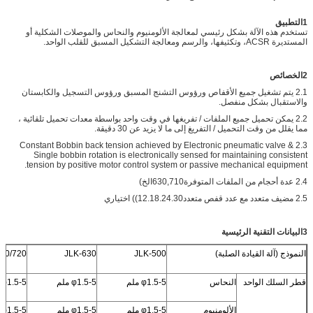
1التطبيق
تستخدم هذه الآلة بشكل رئيسي لمعالجة الألومنيوم والنحاس والموصلات الشكلية أو
المستديرة ACSR، وتكثيفها، والرسم ومعالجة التشكيل المسبق للقلب الواحد.
2الخصائص
2.1 يتم تشغيل جميع الأقفاص ورؤوس التشنج المسبق ورؤوس التسجيل والكابستان
والاستقبال بشكل منفصل.
2.2 يمكن تحميل جميع الملفات / تفريغها في وقت واحد بواسطة معدات تحميل تلقائية ،
مما يقلل من وقت التحميل / التفريغ إلى ما لا يزيد عن 30 دقيقة.
2.3 Constant Bobbin back tension achieved by Electronic pneumatic valve &
Single bobbin rotation is electronically sensed for maintaining consistent
tension by positive motor control system or passive mechanical equipment.
2.4 عدة أحجام من الملفات المتوفرة630,710الخ)
2.5 مضيف متعدد مع عدد قفص متعدد12.18.24.30)) اختياري
3البيانات التقنية الرئيسية
النموذج (آلة القيادة الصلبة)
JLK-500
JLK-630
10/720
قطر السلك الواحد
النحاس
φ1.5-5 ملم
φ1.5-5 ملم
φ1.5-5 ملم
الألومنيوم
φ1.5-5 ملم
φ1.5-5 ملم
φ1.5-5 ملم