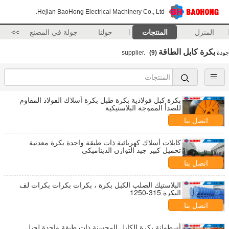
Hejian BaoHong Electrical Machinery Co., Ltd.
المنزل
المنتجات
حولنا
جولة في المصنع
>>
بكرة كابل الطاقة
جودة
supplier.
(9)
بكرة كبل فولاذية بكرة طبل بكرة أسلاك الفولاذ المقاوم
للصدأ المموجة البلاستيكية
اتصل بنا
كابلات أسلاك كهربائية ذات طبقة واحدة بكرة معدنية
تحميل كبير جيد التوازن الديناميكي
اتصل بنا
البلاستيك الصلب الكبل بكرة ، بكرات بكرات بكرات لف
البكرة 315-1250
اتصل بنا
أسطوانة بكرة الكابل المحسنة ذات طبقة واحدة لحبل