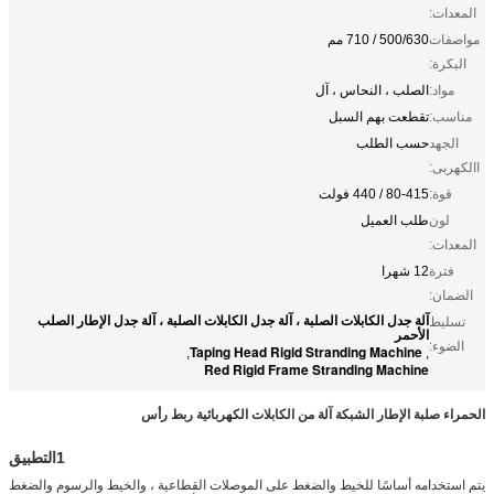
المعدات:
مواصفات
500/630 / 710 مم
البكرة:
مواد:
الصلب ، النحاس ، آل
مناسب:
تقطعت بهم السبل
الجهد
حسب الطلب
االكهربى:
قوة:
80-415 / 440 فولت
لون
طلب العميل
المعدات:
فترة
12 شهرا
الضمان:
آلة جدل الكابلات الصلبة ، آلة جدل الكابلات الصلبة ، آلة جدل الإطار الصلب
تسليط
الأحمر
الضوء:
Taping Head Rigid Stranding Machine
,
,
Red Rigid Frame Stranding Machine
الحمراء صلبة الإطار الشبكة آلة من الكابلات الكهربائية ربط رأس
1التطبيق
يتم استخدامه أساسًا للخيط والضغط على الموصلات القطاعية ، والخيط والرسوم والضغط