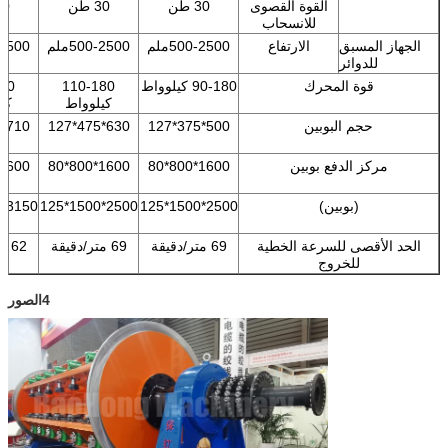
القوة القصوى
30 طن
30 طن
40 
للانسحاب
الجهاز المسبق
الارتفاع
500-2500ملم
500-2500ملم
0-2500
للدوائر
قوة المحرك
90-180 كيلوواط
110-180
80
كيلوواط
كي
حجم البوبين
500*375*127
630*475*127
710*530*127
مركز الدفع بوبين
1600*800*80
1600*800*80
1600*800*80
(بوبين)
2500*1500*125
2500*1500*125
3150*1900*160
الحد الأقصى للسرعة الخطية
69 متر/دقيقة
69 متر/دقيقة
62 متر/دقيقة
للخروج
4الصور