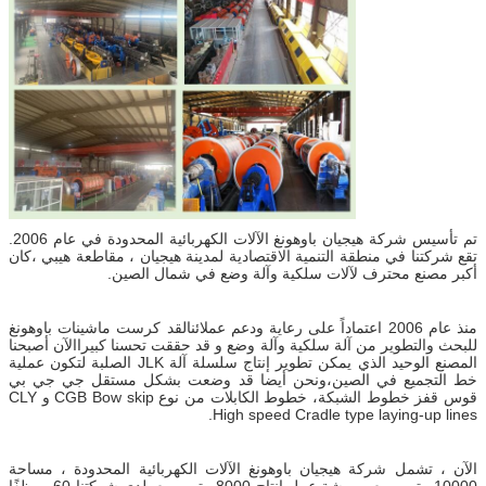
تم تأسيس شركة هيجيان باوهونغ الآلات الكهربائية المحدودة في عام 2006.
تقع شركتنا في منطقة التنمية الاقتصادية لمدينة هيجيان ، مقاطعة هيبي ،كان
أكبر مصنع محترف لآلات سلكية وآلة وضع في شمال الصين.
منذ عام 2006 اعتماداً على رعاية ودعم عملائنالقد كرست ماشينات باوهونغ
للبحث والتطوير من آلة سلكية وآلة وضع و قد حققت تحسنا كبيراالآن أصبحنا
المصنع الوحيد الذي يمكن تطوير إنتاج سلسلة آلة JLK الصلبة لتكون عملية
خط التجميع في الصين،ونحن أيضا قد وضعت بشكل مستقل جي جي بي
قوس قفز خطوط الشبكة، خطوط الكابلات من نوع CGB Bow skip و CLY
High speed Cradle type laying-up lines.
الآن ، تشمل شركة هيجيان باوهونغ الآلات الكهربائية المحدودة ، مساحة