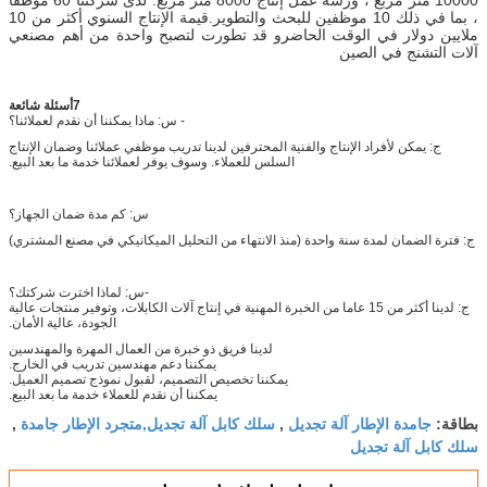
10000 متر مربع ، ورشة عمل إنتاج 8000 متر مربع. لدى شركتنا 60 موظفًا
، بما في ذلك 10 موظفين للبحث والتطوير.قيمة الإنتاج السنوي أكثر من 10
ملايين دولار في الوقت الحاضرو قد تطورت لتصبح واحدة من أهم مصنعي
آلات التشنج في الصين
7أسئلة شائعة
- س: ماذا يمكننا أن نقدم لعملائنا؟
ج: يمكن لأفراد الإنتاج والفنية المحترفين لدينا تدريب موظفي عملائنا وضمان الإنتاج
السلس للعملاء. وسوف يوفر لعملائنا خدمة ما بعد البيع.
س: كم مدة ضمان الجهاز؟
ج: فترة الضمان لمدة سنة واحدة (منذ الانتهاء من التحليل الميكانيكي في مصنع المشتري)
-س: لماذا اخترت شركتك؟
ج: لدينا أكثر من 15 عاما من الخبرة المهنية في إنتاج آلات الكابلات، وتوفير منتجات عالية
الجودة، عالية الأمان.
لدينا فريق ذو خبرة من العمال المهرة والمهندسين
يمكننا دعم مهندسين تدريب في الخارج.
يمكننا تخصيص التصميم، لقبول نموذج تصميم العميل.
يمكننا أن نقدم للعملاء خدمة ما بعد البيع.
جامدة الإطار آلة تجديل
سلك كابل آلة تجديل,متجرد الإطار جامدة
بطاقة:
,
,
سلك كابل آلة تجديل