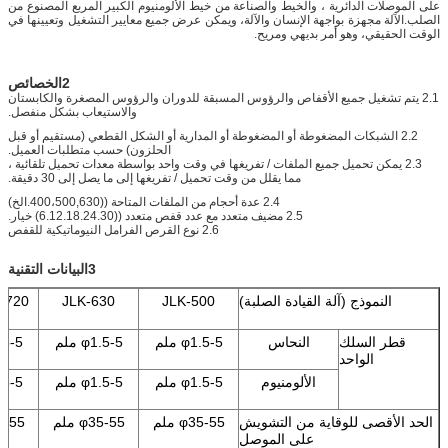
على الموصلات الدائرية ، والخيط والصناعة من خيط الألومنيوم الكبير المربع المصنوع من
الصلب.الآلة مجهزة بواجهة الإنسان والآلة، ويمكن عرض جميع معايير التشغيل وتعيينها في
الوقت الحقيقي، وهو أمر بديهي ومريح.
2الخصائص
2.1 يتم تشغيل جميع الأقفاص والرؤوس المسبقة للدوران والرؤوس المصغرة والكابستان
والاستيعاب بشكل منفصل.
2.2 الشبكات المضغوطة أو المضغوطة أو المدارية أو الشكل القطعي (مستقيم أو قبل
الحلزون) حسب متطلبات العميل.
2.3 يمكن تحميل جميع الملفات / تفريغها في وقت واحد بواسطة معدات تحميل تلقائية ،
مما يقلل من وقت تحميل / تفريغها إلى ما يصل إلى 30 دقيقة.
2.4 عدة أحجام من الملفات المتاحة ((400،500,630.الخ)
2.5 مضيف متعدد مع عدد قفص متعدد ((6.12.18.24.30) خيار.
2.6 نوع القرص الفرامل النيوماتيكية للقفص
3البيانات التقنية
النموذج (آلة القيادة الصلبة)
JLK-500
JLK-630
/720
قطر السلك
النحاس
φ1.5-5 ملم
φ1.5-5 ملم
φ1.5-5
الواحد
الألومنيوم
φ1.5-5 ملم
φ1.5-5 ملم
φ1.5-5
الحد الأقصى للوقاية من التشويش
φ35-55 ملم
φ35-55 ملم
φ35-55
على الموصل