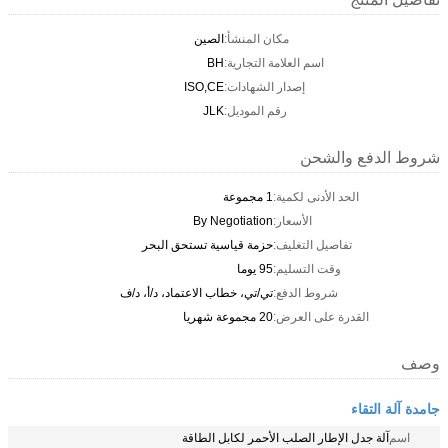
مكان المنشأ:
الصين
اسم العلامة التجارية:
BH
إصدار الشهادات:
ISO,CE
رقم الموديل:
JLK
شروط الدفع والشحن
الحد الأدنى لكمية:
1 مجموعة
الأسعار:
By Negotiation
تفاصيل التغليف:
حزمة قياسية تستحق البحر
وقت التسليم:
95 يوما
شروط الدفع:
تي/تي، خطاب الاعتماد، د/أ، د/ف
القدرة على العرض:
20 مجموعة شهريا
وصف
جامدة آلة التقاء
اسم
آلة جدل الإطار الصلب الأحمر لكابل الطاقة