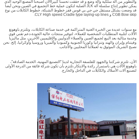
والتطوير من آلة سلكية وآلة وضع و قد حققت تحسنا كبيراالآن أصبحنا المصنع الوحيد الذي
يمكن تطوير إنتاج سلسلة آلة JLK الصلبة لتكون عملية خط التجميع في الصين،ونحن أيضا
قد وضعت بشكل مستقل جي جي بي قوس قفز خطوط الشبكة، خطوط الكابلات من نوع
CGB Bow skip و CLY High speed Cradle type laying-up lines.
مع سنوات عديدة من الخبرة الغنية المتراكمة في خدمة صناعة الكابلات، وتلتزم باوهونغ
الآلات لتلبية المتطلبات الشخصية للعملاء، لتوفير منتجات عالية الجودة،دعم تقني قوي
وخدمة مثالية بعد البيع لجميع الصين والعملاء الدوليين والإقليميين الآخرين، مثل ماليزيا
وفيتنام وإيران والهند وتنزانيا وكوريا الجنوبية وكمبوديا وألميريا وروسيا وأوكرانيا، إلخ. نحن
نصبح الشريك الموثوق به لعملائنا المحليين والأجانب.
الآن، تلتزم شركتنا والجهود للفلسفة التجارية لدينا "التصنيع المهنية، الخدمة الصادقة"،
باوهونغ الآلات هي باستمرار رائدة والابتكار،تلتزم بأن تكون شركة فائقة من الدرجة الأولى
لتصنيع آلات الأسلاك والكابلات في الداخل والخارج.