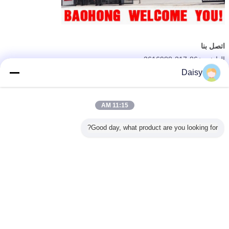
اتصل بنا
الهاتف: +86-317-3616988
Daisy
الفاكس: +86-317-3616898
"موب/واتس اب/وي تشات: +86-182-5653-1268"
إم
كل شيء:
bhmachines2006@gmail.com
11:15 AM
العنوان: قرية Baoantun ، منطقة Shawa الصناعية ، مدينة Hejian ،
مقاطعة Hebei ، الصين
Good day, what product are you looking for?
غير اللغة
Arabic