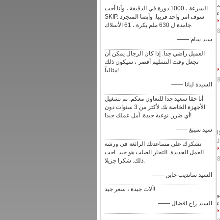
لقلب
السرعة ، 1000 دورة في الدقيقة ، وأنا أحب
ءة
SKIP. سوف امر واحد قريبا. وأيضا المتجرد
جامدة ل 630 ملم بكرة ، 61 الأسلاك.
—— سيد سام
العميل راضي جدا. إذا كان الرجال يمكن أن
تجعل وقت التسليم أقصر ، سيكون ذلك
مثالياً!
—— السيدة ليانا
أنا حقا سعيد جدا للتعاون معكم. تم تشغيل
الأجهزة الخاصة بك لأكثر من 3 سنوات دون
أي ضرر. نوعية جيدة. آمل عملك جيدا!
—— سيد سينغ
 أسلاك
نشكرك على مساعدتك الرائعة في ورشة
العمل الجديدة. التجار الصلب هو جيد. احب
ذلك. شكرا جزيلا.
—— السيد سانديب جاين
آلات جيدة ، سعر جيد!
سوة
ءة
—— السيد راج افضال