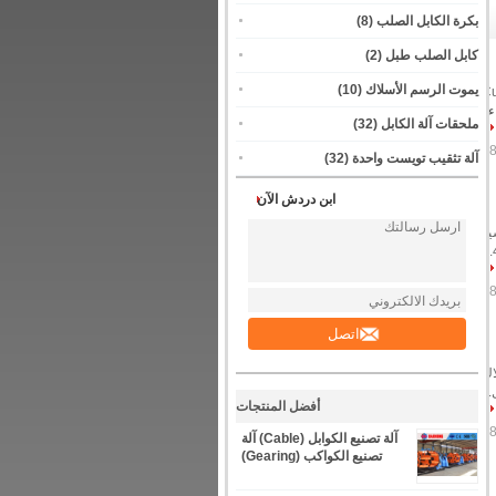
بكرة الكابل الصلب
(8)
كابل الصلب طبل
(2)
يموت الرسم الأسلاك
(10)
اك Cu ، Al ، ACSR
ءة
ملحقات آلة الكابل
(32)
آلة تثقيب تويست واحدة
(32)
ابن دردش الآن
اسية
المكونات الرئيسية 2.1 400مثل موقف الدفع 2.2 1200موعد الدفع 2.3 قفص الشاطئ 2.4
اتصل
سلاك
..
أفضل المنتجات
آلة تصنيع الكوابل (Cable) آلة
تصنيع الكواكب (Gearing)