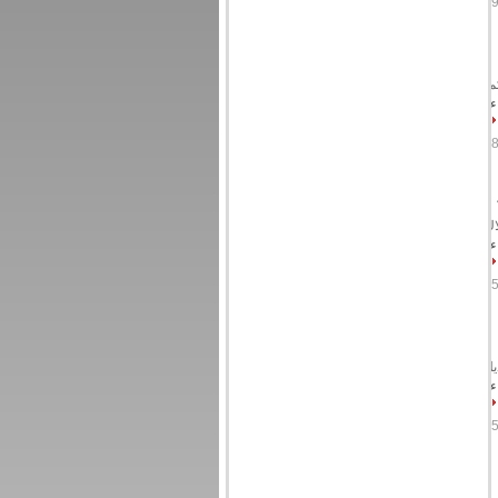
لتحكم،
ءة
ط أسلاك Cu ، Al ، ACSR والأسلاك
ءة
لتجديل
ءة