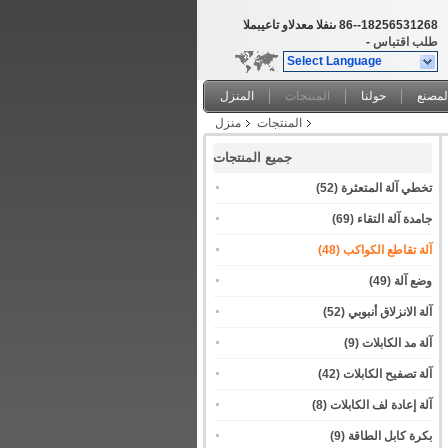
86--18256531268
المبيعات والدعم الفنى
طلب اقتباس
-
Select Language
لمصنع
حولنا
المنتجات
المنزل
المنتجات
منزل
جميع المنتجات
تخطي آلة المتعثرة
(52)
جامدة آلة التقاء
(69)
آلة تقاطع الكواكب
(48)
وضع آلة
(49)
آلة الانزلاق أنبوبي
(52)
آلة مد الكابلات
(9)
آلة تصفيح الكابلات
(42)
آلة إعادة لف الكابلات
(8)
بكرة كابل الطاقة
(9)