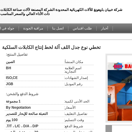
شركة خبيان باوهونغ للآلات الكهربائية المحدودة الشركة المصنعة لآلات صناعة الكابلات
ذات الأداء العالي والسعر المناسب
أخبار
طلب اقتباس
اتصل بنا
مراقبة الجودة
جولة في ا
تخطي نوع جدل اللف آلة لخط إنتاج الكابلات السلكية
تفاصيل المنتج:
مكان المنشأ:
الصين
اسم العلامة 
BH
التجارية:
إصدار الشهادات:
ISO,CE
رقم الموديل:
JGB
شروط الدفع والشحن:
الحد الأدنى لكمية:
1 مجموعة
الأسعار:
By Negotiation
تفاصيل التغليف:
التعبئة صالحة للإبحار للتصدير
وقت التسليم:
100 يوم
شروط الدفع:
T/T ، L/C ، D/A ، D/P.