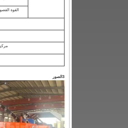
القوة القصو
مركز 
3الصور