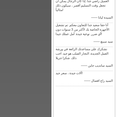
العميل راضي جدا. إذا كان الرجال يمكن أن
تجعل وقت التسليم أقصر ، سيكون ذلك
مثالياً!
—— السيدة ليانا
أنا حقا سعيد جدا للتعاون معكم. تم تشغيل
الأجهزة الخاصة بك لأكثر من 3 سنوات دون
أي ضرر. نوعية جيدة. آمل عملك جيدا!
—— سيد سينغ
نشكرك على مساعدتك الرائعة في ورشة
العمل الجديدة. التجار الصلب هو جيد. احب
ذلك. شكرا جزيلا.
—— السيد سانديب جاين
آلات جيدة ، سعر جيد!
—— السيد راج افضال