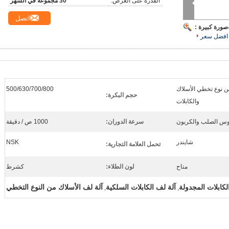
القدرة على العرض:
30 مجموعة في الشهر
اتصل
صورة كبيرة :
افضل سعر
من نوع تخطي الأسلاك
500/630/700/800
حجم البكرة:
والكابلات
وس الصلب والكربون
سرعة الدوران:
1000 ص / دقيقة
شايندر
NSK
تحمل العلامة التجارية:
متاح
لون الطلاء:
كشرط
لكابلات المجدولة
آلة لف الكابلات السلكية
آلة لف الأسلاك من النوع التخطي
,
,