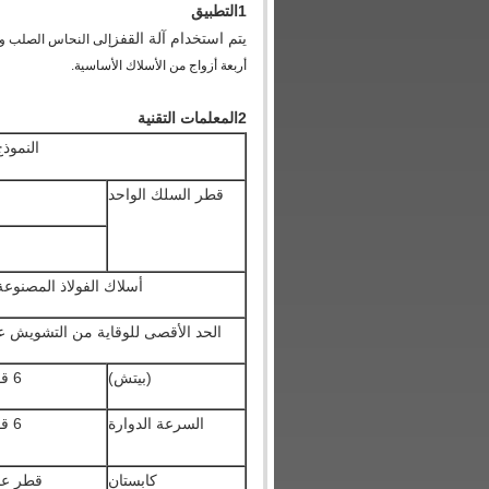
1التطبيق
يتم استخدام آلة القفز
أربعة أزواج من الأسلاك الأساسية.
2المعلمات التقنية
النموذج
قطر السلك الواحد
أسلاك الفولاذ المصنوع
الحد الأقصى للوقاية من التشويش 
(بيتش)
6 قفص البوبلين
السرعة الدوارة
6 قفص البوبلين
كابستان
قطر عج