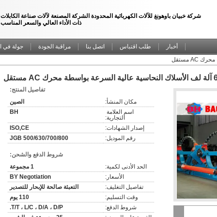
شركة خبيان باوهونغ للآلات الكهربائية المحدودة الشركة المصنعة لآلات صناعة الكابلات
ذات الأداء العالي والسعر المناسب
أخبار
طلب اقتباس
اتصل بنا
مراقبة الجودة
جولة في ا
ة محرك AC مستقل
تفاصيل المنتج:
مكان المنشأ:
الصين
اسم العلامة 
BH
التجارية:
إصدار الشهادات:
ISO,CE
رقم الموديل:
JGB 500/630/700/800
شروط الدفع والشحن:
الحد الأدنى لكمية:
1 مجموعة
الأسعار:
BY Negotiation
تفاصيل التغليف:
التعبئة صالحة للإبحار للتصدير
وقت التسليم:
110 يوم
شروط الدفع:
T/T ، L/C ، D/A ، D/P.