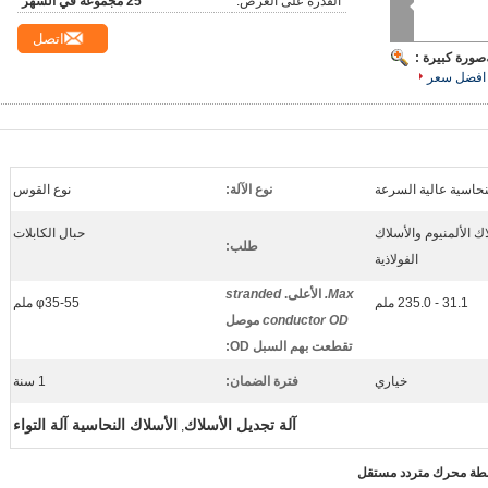
القدرة على العرض:
25 مجموعة في الشهر
اتصل
صورة كبيرة :
افضل سعر
لنحاسية عالية السرعة
نوع الآلة:
نوع القوس
ك الألمنيوم والأسلاك
حبال الكابلات
طلب:
الفولاذية
Max.
الأعلى.
stranded
31.1 - 235.0 ملم
φ35-55 ملم
conductor OD
موصل
تقطعت بهم السبل OD
:
خياري
فترة الضمان:
1 سنة
آلة تجديل الأسلاك
الأسلاك النحاسية آلة التواء
,