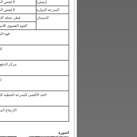
(بيتش)
6 قفص البوبلين
السرعة الدوارة
6 قفص البوبلين
كابستان
قطر عجلة كاب
القوة القصوى للا
قوة ال
ال
مركز الدفع 
(ب
الحد الأقصى للسرعة الخطية لل
الارتفاع ال
4صورة