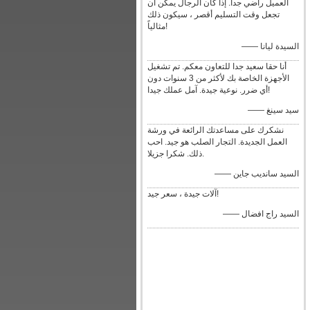
العميل راضي جدا. إذا كان الرجال يمكن أن
تجعل وقت التسليم أقصر ، سيكون ذلك
مثالياً!
—— السيدة ليانا
أنا حقا سعيد جدا للتعاون معكم. تم تشغيل
الأجهزة الخاصة بك لأكثر من 3 سنوات دون
أي ضرر. نوعية جيدة. آمل عملك جيدا!
—— سيد سينغ
نشكرك على مساعدتك الرائعة في ورشة
العمل الجديدة. التجار الصلب هو جيد. احب
ذلك. شكرا جزيلا.
—— السيد سانديب جاين
آلات جيدة ، سعر جيد!
—— السيد راج افضال