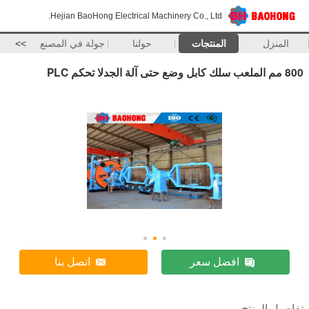
Hejian BaoHong Electrical Machinery Co., Ltd.
المنزل
المنتجات
حولنا
جولة في المصنع
>>
800 مم الملعب سلك كابل وضع حتى آلة الجدلا تحكم PLC
افضل سعر
اتصل بنا
تفاصيل المنتج