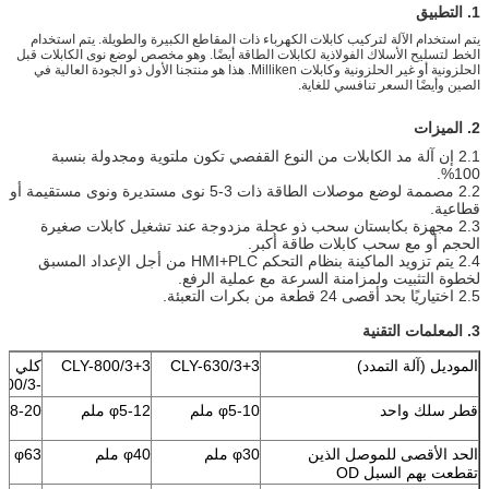
1. التطبيق
يتم استخدام الآلة لتركيب كابلات الكهرباء ذات المقاطع الكبيرة والطويلة. يتم استخدام
الخط لتسليح الأسلاك الفولاذية لكابلات الطاقة أيضًا. وهو مخصص لوضع نوى الكابلات قبل
الحلزونية أو غير الحلزونية وكابلات Milliken. هذا هو منتجنا الأول ذو الجودة العالية في
الصين وأيضًا السعر تنافسي للغاية.
2. الميزات
2.1 إن آلة مد الكابلات من النوع القفصي تكون ملتوية ومجدولة بنسبة
100%.
2.2 مصممة لوضع موصلات الطاقة ذات 3-5 نوى مستديرة ونوى مستقيمة أو
قطاعية.
2.3 مجهزة بكابستان سحب ذو عجلة مزدوجة عند تشغيل كابلات صغيرة
الحجم أو مع سحب كابلات طاقة أكبر.
2.4 يتم تزويد الماكينة بنظام التحكم HMI+PLC من أجل الإعداد المسبق
لخطوة التثبيت ولمزامنة السرعة مع عملية الرفع.
2.5 اختياريًا بحد أقصى 24 قطعة من بكرات التعبئة.
3. المعلمات التقنية
الموديل (آلة التمدد)
CLY-630/3+3
CLY-800/3+3
كلي
-1000/3+1+1
قطر سلك واحد
φ5-10 ملم
φ5-12 ملم
φ8-20 ملم
الحد الأقصى للموصل الذين
φ30 ملم
φ40 ملم
φ63 ملم
تقطعت بهم السبل OD