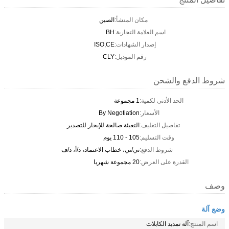
مكان المنشأ:
الصين
اسم العلامة التجارية:
BH
إصدار الشهادات:
ISO,CE
رقم الموديل:
CLY
شروط الدفع والشحن
الحد الأدنى لكمية:
1 مجموعة
الأسعار:
By Negotiation
تفاصيل التغليف:
التعبئة صالحة للإبحار للتصدير
وقت التسليم:
105 - 110 يوم
شروط الدفع:
تي/تي، خطاب الاعتماد، د/أ، د/ف
القدرة على العرض:
20 مجموعة شهريا
وصف
وضع آلة
اسم المنتج:
آلة تمديد الكابلات