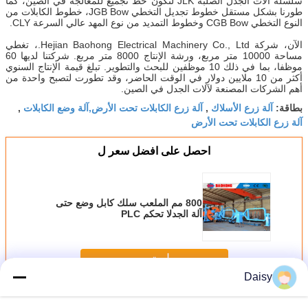
سلسلة آلات الجدل الصلبة JLK لتكون خط تجميع للمعالجة في الصين، كما
طورنا بشكل مستقل خطوط تجديل التخطي JGB Bow، خطوط الكابلات من
النوع التخطي CGB Bow وخطوط التمديد من نوع المهد عالي السرعة CLY.
الآن، شركة Hejian Baohong Electrical Machinery Co., Ltd.، تغطي
مساحة 10000 متر مربع، ورشة الإنتاج 8000 متر مربع. شركتنا لديها 60
موظفا، بما في ذلك 10 موظفين للبحث والتطوير. تبلغ قيمة الإنتاج السنوي
أكثر من 10 ملايين دولار في الوقت الحاضر، وقد تطورت لتصبح واحدة من
أهم الشركات المصنعة لآلات الجدل في الصين.
آلة زرع الأسلاك
آلة زرع الكابلات تحت الأرض,آلة وضع الكابلات
بطاقة:
,
,
آلة زرع الكابلات تحت الأرض
احصل على افضل سعر ل
800 مم الملعب سلك كابل وضع حتى
آلة الجدلا تحكم PLC
استمر
Daisy
وضع آلة
أكثر