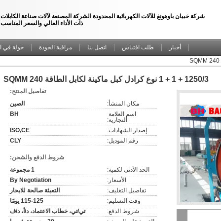
شركة خبيان باوهونغ للآلات الكهربائية المحدودة الشركة المصنعة لآلات صناعة الكابلات
ذات الأداء العالي والسعر المناسب
أخبار
طلب اقتباس
اتصل بنا
مراقبة الجودة
جولة في ا
1250/3 + 1 + 1 نوع كرادل كبل ماكينة لكابل الطاقة 240 SQMM
تفاصيل المنتج:
مكان المنشأ:
الصين
اسم العلامة 
BH
التجارية:
إصدار الشهادات:
ISO,CE
رقم الموديل:
CLY
شروط الدفع والشحن:
الحد الأدنى لكمية:
1 مجموعة
الأسعار:
By Negotiation
تفاصيل التغليف:
التعبئة صالحة للابحار
وقت التسليم:
115-125 يومًا
شروط الدفع:
تي/تي، خطاب الاعتماد، د/أ، د/ف