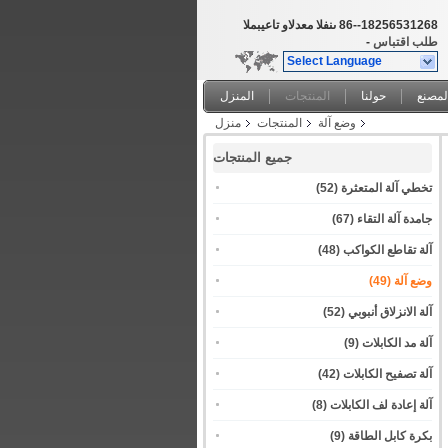
86--18256531268
المبيعات والدعم الفنى
طلب اقتباس
-
Select Language
لمصنع
حولنا
المنتجات
المنزل
وضع آلة
المنتجات
منزل
جميع المنتجات
تخطي آلة المتعثرة
(52)
جامدة آلة التقاء
(67)
آلة تقاطع الكواكب
(48)
وضع آلة
(49)
آلة الانزلاق أنبوبي
(52)
آلة مد الكابلات
(9)
آلة تصفيح الكابلات
(42)
آلة إعادة لف الكابلات
(8)
بكرة كابل الطاقة
(9)