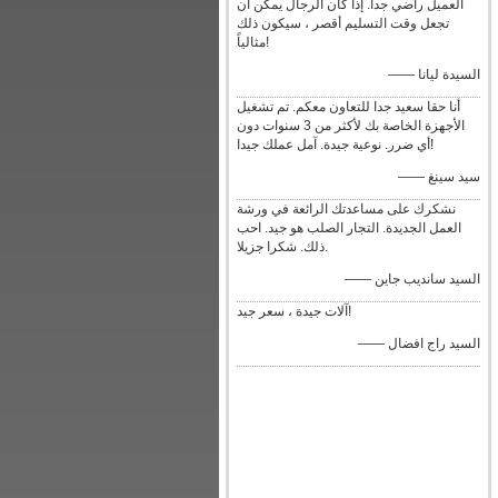
العميل راضي جدا. إذا كان الرجال يمكن أن
تجعل وقت التسليم أقصر ، سيكون ذلك
مثالياً!
—— السيدة ليانا
أنا حقا سعيد جدا للتعاون معكم. تم تشغيل
الأجهزة الخاصة بك لأكثر من 3 سنوات دون
أي ضرر. نوعية جيدة. آمل عملك جيدا!
—— سيد سينغ
نشكرك على مساعدتك الرائعة في ورشة
العمل الجديدة. التجار الصلب هو جيد. احب
ذلك. شكرا جزيلا.
—— السيد سانديب جاين
آلات جيدة ، سعر جيد!
—— السيد راج افضال