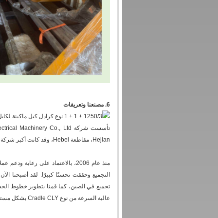
6. مصنعنا وتعريفات
Hejian، مقاطعة Hebei، وقد كانت أكبر شركة مصنعة محترفة لآلات جدل الأسلاك وآلات التجميع في شمال الصين.
عالية السرعة من نوع Cradle CLY بشكل مستقل.