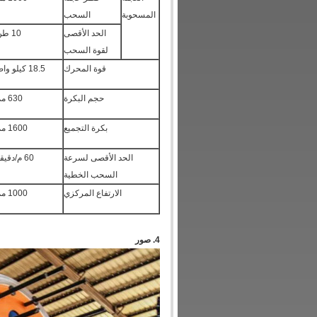
المسحوبة
السحب
الحد الأقصى
10 طن
لقوة السحب
قوة المحرك
18.5 كيلو واط
حجم البكرة
630 مم
بكرة التجميع
1600 مم
الحد الأقصى لسرعة
60 م/دقيقة
السحب الخطية
الارتفاع المركزي
1000 مم
4. صور