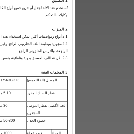
1. التطبيق
تُستخدم هذه الآلة لجدل أو تدريع جميع أنواع الكا
وكابلات التحكم.
2. الميزات
2.1 أنواع ومواصفات أكثر، يمكن استخدام هذه السلسلة من الآلات على نطاق واسع، لذا يمكن للعملاء اختيار معدات التجميع المناسبة.
2.2 مجهزة بوظيفة اللف الحلزوني الراجع وغير
الراجعة، والترس الحلزوني الراجع.
2.3 طريقة اللف المسبق يدوية وتلقائية، بنفس طريقة مشبك بكرة الخيط، والتجميع يكون بمحور أو بدون محور.
3. المعلمات الفنية
الموديل (آلة التجميع)
CLY-630/3+3
قطر السلك المفرد
5-10 مم
الحد الأقصى لقطر الموصل
30 مم
المجدول
خطوة الجدل
50-800 مم
العجلة
قطر عجلة
1000 مم