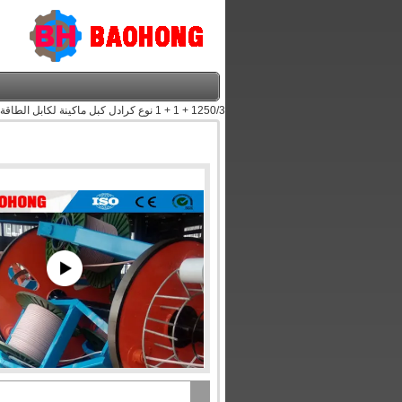
1250/3 + 1 + 1 نوع كرادل كبل ماكينة لكابل الطاقة 240 SQMM