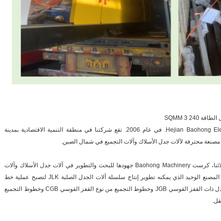
تأسست شركة Hejian Baohong Electrical Machinery Co., Ltd. في عام 2006. تقع شركتنا في منطقة التنمية الاقتصادية بمدينة
منذ عام 2006، بالاعتماد على رعاية ودعم عملائنا، كرست Baohong Machinery جهودها للبحث والتطوير في آلات جدل الأسلاك وآلات
التجميع وحققت تحسنًا كبيرًا. لقد أصبحنا الآن المصنع الوحيد الذي يمكنه تطوير إنتاج سلسلة آلات الجدل الصلبة JLK لتصبح عملية خط
تجميع في الصين، كما قمنا بتطوير خطوط الجدل ذات القفز القوسي JGB وخطوط التجميع من نوع القفز القوسي CGB وخطوط التجميع