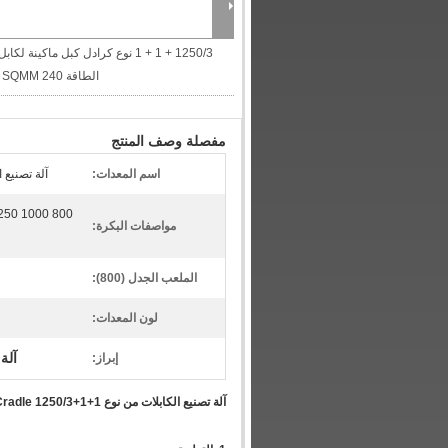
1250/3 + 1 + 1 نوع كرادل كبل ماكينة لكابل
الطاقة 240 SQMM
مفصلة وصف المنتج
اسم المعدات:
آلة تصنيع 
مواصفات البكرة:
الملعب الجدل (800):
لون المعدات:
آلة
إبراز:
آلة تصنيع الكابلات من نوع Cradle 1250/3+1+1 لكابلات الطاقة 240 مم مربع