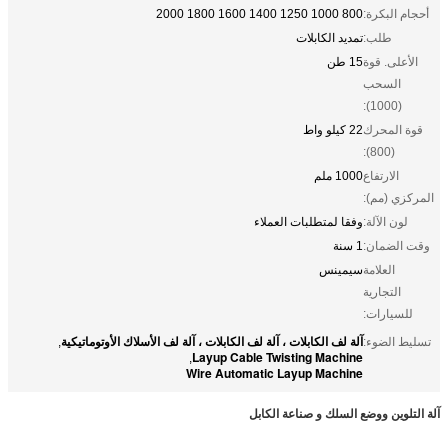
أحجام البكرة:
800 1000 1250 1400 1600 1800 2000
طلب:
تمديد الكابلات
الأعلى. قوة
15 طن
السحب
(1000):
قوة المحرك
22 كيلو واط
(800):
الارتفاع
1000 ملم
المركزي (مم):
لون الآلة:
وفقا لمتطلبات العملاء
وقت الضمان:
1 سنة
العلامة
سيمينس
التجارية
للسيارات:
آلة لف الكابلات ، آلة لف الكابلات ، آلة لف الأسلاك الأوتوماتيكية
تسليط الضوء:
,
Layup Cable Twisting Machine
,
Wire Automatic Layup Machine
آلة التلوين ووضع السلك و صناعة الكابل