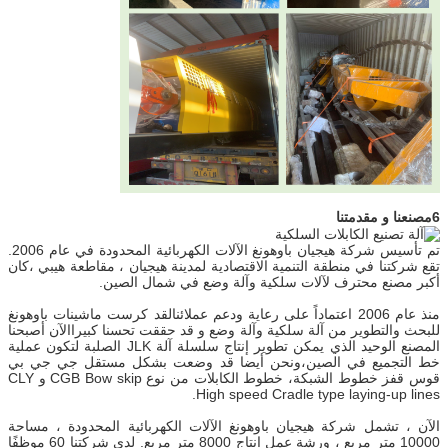
6مصنعنا و مقدمتنا
تم تأسيس شركة هيجيان باوهونغ الآلات الكهربائية المحدودة في عام 2006.
تقع شركتنا في منطقة التنمية الاقتصادية لمدينة هيجيان ، مقاطعة هيبي ،كان
أكبر مصنع محترف لآلات سلكية وآلة وضع في شمال الصين.
منذ عام 2006 اعتماداً على رعاية ودعم عملائنالقد كرست ماشينات باوهونغ
للبحث والتطوير من آلة سلكية وآلة وضع و قد حققت تحسنا كبيراالآن أصبحنا
المصنع الوحيد الذي يمكن تطوير إنتاج سلسلة آلة JLK الصلبة لتكون عملية
خط التجميع في الصين،ونحن أيضا قد وضعت بشكل مستقل جي جي بي
قوس قفز خطوط الشبكة، خطوط الكابلات من نوع CGB Bow skip و CLY
High speed Cradle type laying-up lines.
الآن ، تشمل شركة هيجيان باوهونغ الآلات الكهربائية المحدودة ، مساحة
10000 متر مربع ، ورشة عمل إنتاج 8000 متر مربع. لدى شركتنا 60 موظفًا