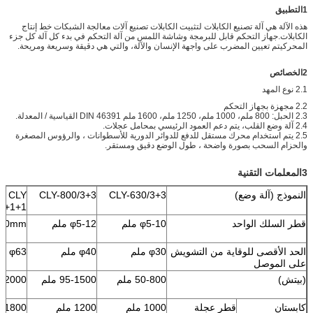
1التطبيق
هذه الآلة هي آلة تصنيع الكابلات لتثبيت الكابلات تصنيع آلات معالجة الشبكات خط إنتاج
الكابلات.جهاز التحكم قابل للبرمجة وشاشة اللمس من آلة التحكم في بدء كل آلة كل جزء
المحركيتم تعيين المضرب على واجهة الإنسان والآلة، والتي هي دقيقة وسريعة ومريحة.
2الخصائص
2.1 نوع المهد
2.2 مجهزة بجهاز التحكم
2.3 الحبل: 800 ملم، 1000 ملم، 1250 ملم، 1600 ملم DIN 46391 القياسية / المعدلة.
2.4 آلة وضع القلب، يتم دعم العمود الرئيسي بمحامل عجلات.
2.5 يتم استخدام محرك مستقل للدفع للدوائر الدورية للأسطوانات ، والرؤوس المصغرة
والحزام السحب بصورة واضحة ، طول الوضع دقيق ومستقر.
3المعلمات التقنية
النموذج (آلة وضع)
CLY-630/3+3
CLY-800/3+3
CLY
/3+1+1
قطر السلك الواحد
φ5-10 ملم
φ5-12 ملم
-20mm
الحد الأقصى للوقاية من التشويش
φ30 ملم
φ40 ملم
φ63 ملم
على الموصل
(بيتش)
50-800 ملم
95-1500 ملم
200-2000
كابستان
قطر عجلة
1000 ملم
1200 ملم
1800 ملم