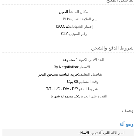
مكان المنشأ:
الصين
اسم العلامة التجارية:
BH
إصدار الشهادات:
ISO,CE
رقم الموديل:
CLY
شروط الدفع والشحن
الحد الأدنى لكمية:
1 مجموعة
الأسعار:
By Negotiation
تفاصيل التغليف:
حزمة قياسية تستحق البحر
وقت التسليم:
80 يومًا
شروط الدفع:
T/T ، L/C ، D/A ، D/P.
القدرة على العرض:
15 مجموعة شهريا
وصف
وضع آلة
اسم الآلة:
اللف آلة تمديد الأسلاك