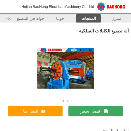
Hejian BaoHong Electrical Machinery Co., Ltd.
المنزل
المنتجات
حولنا
جولة في المصنع
>>
آلة تصنيع الكابلات السلكية
افضل سعر
اتصل بنا
تفاصيل المنتج