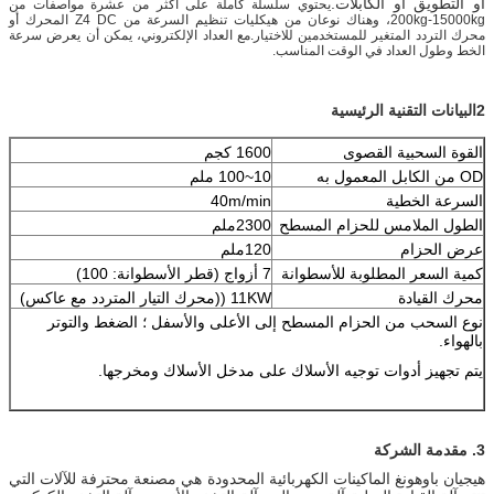
أو التطويق أو الكابلات.
يحتوي سلسلة كاملة على أكثر من عشرة مواصفات من
200kg-15000kg، وهناك نوعان من هيكليات تنظيم السرعة من Z4 DC المحرك أو
محرك التردد المتغير للمستخدمين للاختيار.
مع العداد الإلكتروني، يمكن أن يعرض سرعة
الخط وطول العداد في الوقت المناسب.
2البيانات التقنية الرئيسية
القوة السحبية القصوى
1600 كجم
OD من الكابل المعمول به
10~100 ملم
السرعة الخطية
40m/min
الطول الملامس للحزام المسطح
2300ملم
عرض الحزام
120ملم
كمية السعر المطلوبة للأسطوانة
7 أزواج (قطر الأسطوانة: 100)
محرك القيادة
11KW ((محرك التيار المتردد مع عاكس)
نوع السحب من الحزام المسطح إلى الأعلى والأسفل ؛ الضغط والتوتر
بالهواء.
يتم تجهيز أدوات توجيه الأسلاك على مدخل الأسلاك ومخرجها.
3. مقدمة الشركة
هيجيان باوهونغ الماكينات الكهربائية المحدودة هي مصنعة محترفة للآلات التي