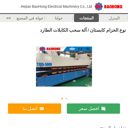
Hejian BaoHong Electrical Machinery Co., Ltd.
المنزل
المنتجات
حولنا
جولة في المصنع
>>
نوع الحزام كابستان / آلة سحب الكابلات الطارد
افضل سعر
اتصل بنا
تفاصيل المنتج