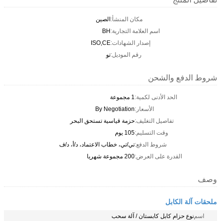
مكان المنشأ:
الصين
اسم العلامة التجارية:
BH
إصدار الشهادات:
ISO,CE
رقم الموديل:
تو
شروط الدفع والشحن
الحد الأدنى لكمية:
1 مجموعة
الأسعار:
By Negotiation
تفاصيل التغليف:
حزمة قياسية تستحق البحر
وقت التسليم:
105 يوم
شروط الدفع:
تي/تي، خطاب الاعتماد، د/أ، د/ف
القدرة على العرض:
200 مجموعة شهريا
وصف
ملحقات آلة الكابل
اسم
نوع حزام كابل كابستان / آلة سحب