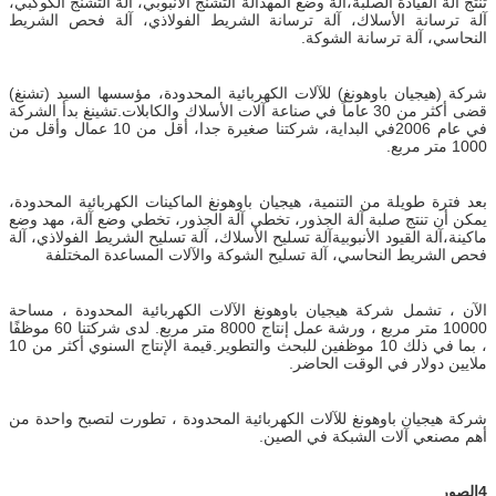
تنتج آلة القيادة الصلبة،آلة وضع المهدآلة التشنج الأنبوبي، آلة التشنج الكوكبي،
آلة ترسانة الأسلاك، آلة ترسانة الشريط الفولاذي، آلة فحص الشريط
النحاسي، آلة ترسانة الشوكة.
شركة (هيجيان باوهونغ) للآلات الكهربائية المحدودة، مؤسسها السيد (تشنغ)
قضى أكثر من 30 عاماً في صناعة آلات الأسلاك والكابلات.تشينغ بدأ الشركة
في عام 2006في البداية، شركتنا صغيرة جدا، أقل من 10 عمال وأقل من
1000 متر مربع.
بعد فترة طويلة من التنمية، هيجيان باوهونغ الماكينات الكهربائية المحدودة،
يمكن أن تنتج صلبة آلة الجذور، تخطي آلة الجذور، تخطي وضع آلة، مهد وضع
ماكينة،آلة القيود الأنبوبيةآلة تسليح الأسلاك، آلة تسليح الشريط الفولاذي، آلة
فحص الشريط النحاسي، آلة تسليح الشوكة والآلات المساعدة المختلفة
الآن ، تشمل شركة هيجيان باوهونغ الآلات الكهربائية المحدودة ، مساحة
10000 متر مربع ، ورشة عمل إنتاج 8000 متر مربع. لدى شركتنا 60 موظفًا
، بما في ذلك 10 موظفين للبحث والتطوير.قيمة الإنتاج السنوي أكثر من 10
ملايين دولار في الوقت الحاضر.
شركة هيجيان باوهونغ للآلات الكهربائية المحدودة ، تطورت لتصبح واحدة من
أهم مصنعي آلات الشبكة في الصين.
4الصور