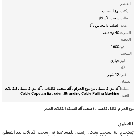
العنصر:
يكتب:
نوع السحب
طلب:
سحب الأسلاك
مادة:
الصلب / النحاس / آل
السرعة
40 م/دقيقة
الخطية:
قوة
1600
السحب:
لون
خياري
الآلة:
فترة
12 شهرا
الضمان:
آلة بثق كابستان من نوع الحزام ، آلة سحب الكابلات ، آلة بثق كابستان للكابلات
تسليط
,
Cable Capstan Extruder
Stranding Cable Pulling Machine
,
الضوء:
نوع الحزام الكابل كابستان / سحب آلة الشبكة الكابلات الصدر
1التطبيق
تستخدم آلة السحب بشكل رئيسي للمساعدة في سحب الكابلات بعد التقطيع