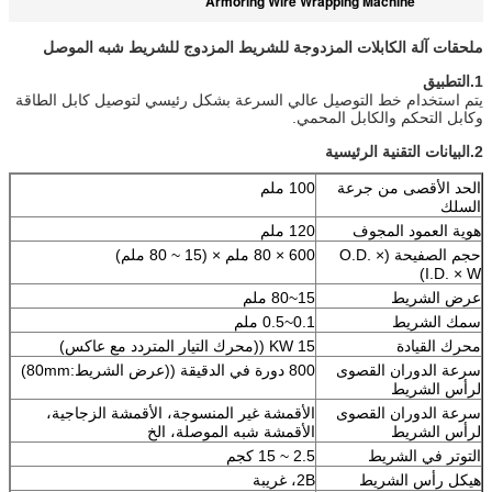
Armoring Wire Wrapping Machine
ملحقات آلة الكابلات المزدوجة للشريط المزدوج للشريط شبه الموصل
1.
التطبيق
يتم استخدام خط التوصيل عالي السرعة بشكل رئيسي لتوصيل كابل الطاقة
وكابل التحكم والكابل المحمي.
2.
البيانات التقنية الرئيسية
الحد الأقصى من جرعة
100 ملم
السلك
هوية العمود المجوف
120 ملم
حجم الصفيحة (O.D. ×
600 × 80 ملم × (15 ~ 80 ملم)
I.D. × W)
عرض الشريط
15~80 ملم
سمك الشريط
0.1~0.5 ملم
محرك القيادة
15 KW ((محرك التيار المتردد مع عاكس)
سرعة الدوران القصوى
800 دورة في الدقيقة ((عرض الشريط:80mm)
لرأس الشريط
سرعة الدوران القصوى
الأقمشة غير المنسوجة، الأقمشة الزجاجية،
لرأس الشريط
الأقمشة شبه الموصلة، الخ
التوتر في الشريط
2.5 ~ 15 كجم
هيكل رأس الشريط
2B، غريبة