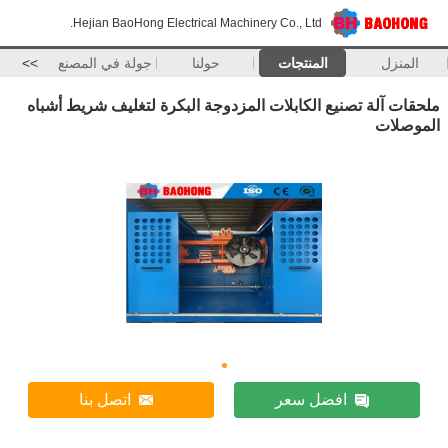
Hejian BaoHong Electrical Machinery Co., Ltd.
المنزل
المنتجات
حولنا
جولة في المصنع
>>
ملحقات آلة تصنيع الكابلات المزدوجة البكرة لتغليف شريط أشباه
الموصلات
افضل سعر
اتصل بنا