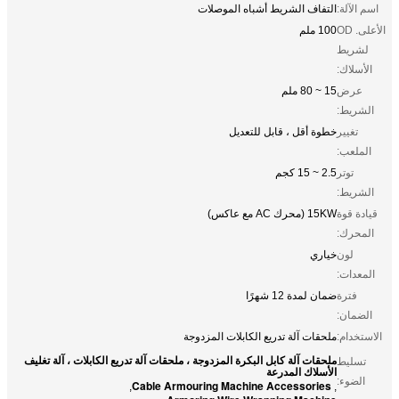
اسم الآلة:
التفاف الشريط أشباه الموصلات
الأعلى. OD
100 ملم
لشريط
الأسلاك:
عرض
15 ~ 80 ملم
الشريط:
تغيير
خطوة أقل ، قابل للتعديل
الملعب:
توتر
2.5 ~ 15 كجم
الشريط:
قيادة قوة
15KW (محرك AC مع عاكس)
المحرك:
لون
خياري
المعدات:
فترة
ضمان لمدة 12 شهرًا
الضمان:
الاستخدام:
ملحقات آلة تدريع الكابلات المزدوجة
ملحقات آلة كابل البكرة المزدوجة ، ملحقات آلة تدريع الكابلات ، آلة تغليف
تسليط
الأسلاك المدرعة
الضوء:
Cable Armouring Machine Accessories
,
,