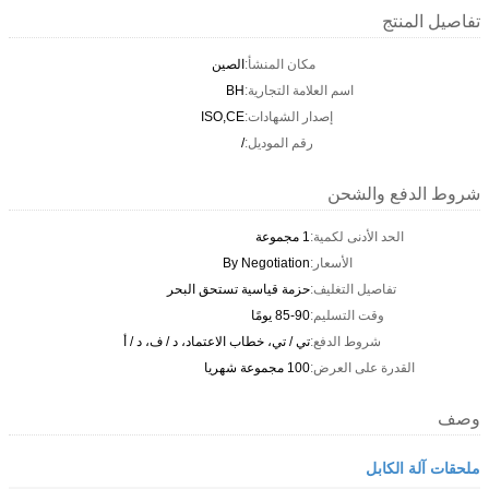
تفاصيل المنتج
مكان المنشأ:
الصين
اسم العلامة التجارية:
BH
إصدار الشهادات:
ISO,CE
رقم الموديل:
/
شروط الدفع والشحن
الحد الأدنى لكمية:
1 مجموعة
الأسعار:
By Negotiation
تفاصيل التغليف:
حزمة قياسية تستحق البحر
وقت التسليم:
85-90 يومًا
شروط الدفع:
تي / تي، خطاب الاعتماد، د / ف، د / أ
القدرة على العرض:
100 مجموعة شهريا
وصف
ملحقات آلة الكابل