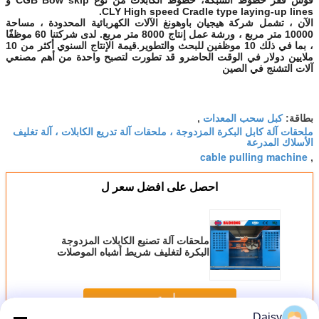
CLY High speed Cradle type laying-up lines.
الآن ، تشمل شركة هيجيان باوهونغ الآلات الكهربائية المحدودة ، مساحة
10000 متر مربع ، ورشة عمل إنتاج 8000 متر مربع. لدى شركتنا 60 موظفًا
، بما في ذلك 10 موظفين للبحث والتطوير.قيمة الإنتاج السنوي أكثر من 10
ملايين دولار في الوقت الحاضرو قد تطورت لتصبح واحدة من أهم مصنعي
آلات التشنج في الصين
كبل سحب المعدات
بطاقة:
,
ملحقات آلة كابل البكرة المزدوجة ، ملحقات آلة تدريع الكابلات ، آلة تغليف
الأسلاك المدرعة
cable pulling machine
,
احصل على افضل سعر ل
ملحقات آلة تصنيع الكابلات المزدوجة
البكرة لتغليف شريط أشباه الموصلات
استمر
Daisy