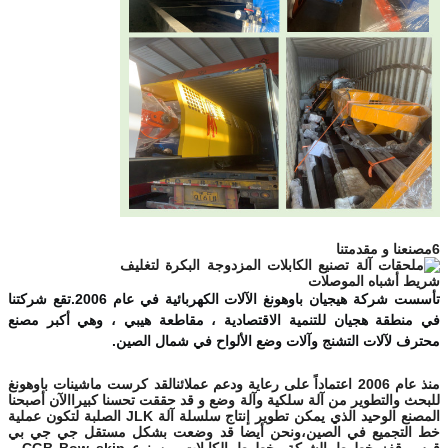
6مصنعنا و مقدمتنا
تأسست شركة هيجيان باوهونغ الآلات الكهربائية في عام 2006.
تقع شركتنا 
في منطقة هجيان للتنمية الاقتصادية ، مقاطعة هيبي ، وهي أكبر مصنع 
محترف لآلات التشنج وآلات وضع الألواح في شمال الصين.
منذ عام 2006 اعتماداً على رعاية ودعم عملائنالقد كرست ماشينات باوهونغ
للبحث والتطوير من آلة سلكية وآلة وضع و قد حققت تحسنا كبيراالآن أصبحنا
المصنع الوحيد الذي يمكن تطوير إنتاج سلسلة آلة JLK الصلبة لتكون عملية
خط التجميع في الصين،ونحن أيضا قد وضعت بشكل مستقل جي جي بي
قوس قفز خطوط الشبكة، خطوط الكابلات من نوع CGB Bow skip و