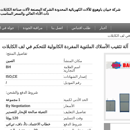
شركة خبيان باوهونغ للآلات الكهربائية المحدودة الشركة المصنعة لآلات صناعة الكابلات
ذات الأداء العالي والسعر المناسب
أخبار
طلب اقتباس
اتصل بنا
مراقبة الجودة
جولة في ا
 في لف الكابلات
آلة تثقيب الأسلاك الملتوية المفردة الكابولية للتحكم في لف الكابلات
تفاصيل المنتج:
مكان المنشأ:
الصين
اسم العلامة 
BH
التجارية:
إصدار الشهادات:
ISO,CE
رقم الموديل:
/
شروط الدفع والشحن:
الحد الأدنى لكمية:
1 مجموعة
الأسعار:
By Negotiation
تفاصيل التغليف:
التعبئة صالحة للإبحار للتصدير
وقت التسليم:
120 يومًا
شروط الدفع:
خطاب الاعتماد، د/أ، د/ف، تي/تي