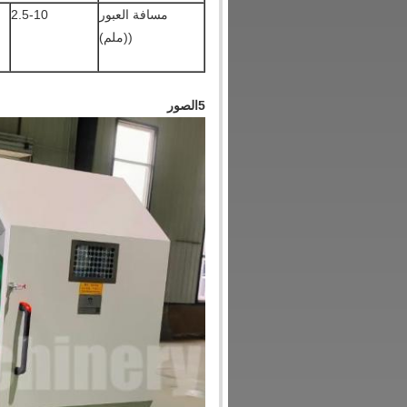
مسافة العبور
2.5-10
((ملم)
5الصور