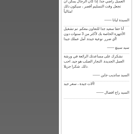
العميل راضي جدا. إذا كان الرجال يمكن أن
تجعل وقت التسليم أقصر ، سيكون ذلك
مثالياً!
—— السيدة ليانا
أنا حقا سعيد جدا للتعاون معكم. تم تشغيل
الأجهزة الخاصة بك لأكثر من 3 سنوات دون
أي ضرر. نوعية جيدة. آمل عملك جيدا!
—— سيد سينغ
نشكرك على مساعدتك الرائعة في ورشة
العمل الجديدة. التجار الصلب هو جيد. احب
ذلك. شكرا جزيلا.
—— السيد سانديب جاين
آلات جيدة ، سعر جيد!
—— السيد راج افضال