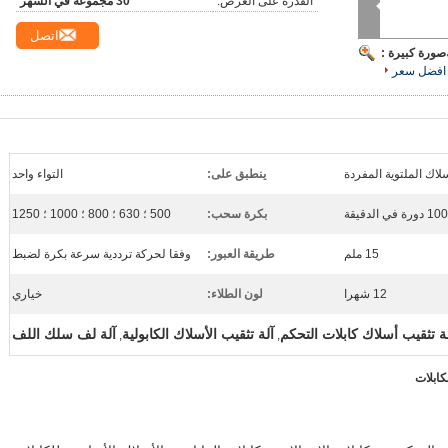
القدرة على العرض:
30 مجموعة في الشهر
اتصل
صورة كبيرة :
افضل سعر
سلاك الملتوية المفردة
ينطبق على:
التواء واحد
دورة في الدقيقة
بكرة سحب:
500 ؛ 630 ؛ 800 ؛ 1000 ؛ 1250
15 ملم
طريقة العبور:
وفقا لحركة ترددية سرعة بكرة لضبط
12 شهرا
لون الطلاء:
خياري
ة تثقيب أسلاك كابلات التحكم
آلة تثقيب الأسلاك الكابولية
آلة لف سلك اللف
,
,
كابلات