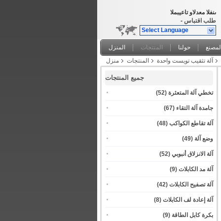
المبيعات والدعم الفنى
طلب اقتباس
-
Select Language
لمصنع
حولنا
المنتجات
المنزل
آلة تثقيب تويست واحدة
المنتجات
منزل
جميع المنتجات
تخطي آلة المتعثرة
(52)
جامدة آلة التقاء
(67)
آلة تقاطع الكواكب
(48)
وضع آلة
(49)
آلة الانزلاق أنبوبي
(52)
آلة مد الكابلات
(9)
آلة تصفيح الكابلات
(42)
آلة إعادة لف الكابلات
(8)
بكرة كابل الطاقة
(9)