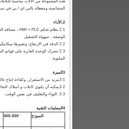
هذه المجموعة من الآلات مناسبة للكابلات 
المتجانسة ومغطاة بالبي اي / بي في سي
2.
الأداء
2.1 نظام تحكم C
الوصفة ، سهولة التشغيل.
2.2 الدقة في الارتفاع، وتغييرها ميكانيكياً، بحيث يمكن أن تكون الارتفاع ثابتة عند تسريع السرعة أو تباطؤها.
2.3 تتحرك الوحدة العابرة على قوائم 
الملتوية.
3الميزة
3.1مزيد من الاستقرار، وكفاءة إنتاج عالية، ضوضاء منخفضة وسهلة التشغيل.
3.2يمكنه أن يلتوي كابلات و أسلاك النحاس
3.3. التواء والتغليف في نفس الوقت
4المعلمات التقنية
النموذج
400-500