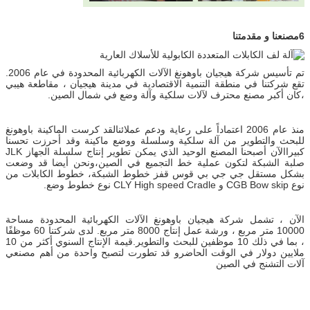
6مصنعنا و مقدمتنا
تم تأسيس شركة هيجيان باوهونغ الآلات الكهربائية المحدودة في عام 2006.
تقع شركتنا في منطقة التنمية الاقتصادية في مدينة هيجيان ، مقاطعة هيبي
،كان أكبر مصنع محترف لآلات سلكية وآلة وضع في شمال الصين.
منذ عام 2006 اعتماداً على رعاية ودعم عملائنالقد كرست الماكينة باوهونغ
للبحث والتطوير من آلة سلكية وسلسلة ووضع ماكينة وقد أحرزت تحسنا
كبيراالآن أصبحنا المصنع الوحيد الذي يمكن تطوير إنتاج سلسلة الجهاز JLK
صلبة الشبكة لتكون عملية خط التجميع في الصين،ونحن أيضا قد وضعت
بشكل مستقل جي جي بي قوس قفز خطوط الشبكة، خطوط الكابلات من
نوع CGB Bow skip و CLY High speed Cradle نوع خطوط وضع.
الآن ، تشمل شركة هيجيان باوهونغ الآلات الكهربائية المحدودة مساحة
10000 متر مربع ، ورشة عمل إنتاج 8000 متر مربع. لدى شركتنا 60 موظفًا
، بما في ذلك 10 موظفين للبحث والتطوير.قيمة الإنتاج السنوي أكثر من 10
ملايين دولار في الوقت الحاضرو قد تطورت لتصبح واحدة من أهم مصنعي
آلات التشنج في الصين