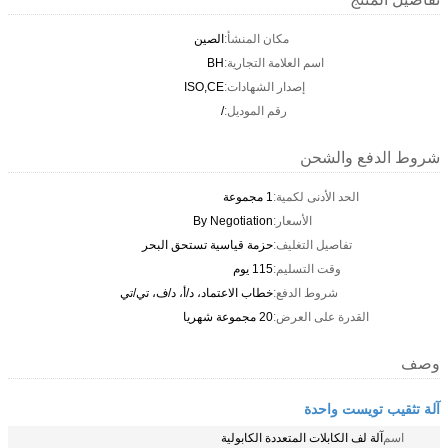
مكان المنشأ:
الصين
اسم العلامة التجارية:
BH
إصدار الشهادات:
ISO,CE
رقم الموديل:
/
شروط الدفع والشحن
الحد الأدنى لكمية:
1 مجموعة
الأسعار:
By Negotiation
تفاصيل التغليف:
حزمة قياسية تستحق البحر
وقت التسليم:
115 يوم
شروط الدفع:
خطاب الاعتماد، د/أ، د/ف، تي/تي
القدرة على العرض:
20 مجموعة شهريا
وصف
آلة تثقيب تويست واحدة
اسم
آلة لف الكابلات المتعددة الكابولية