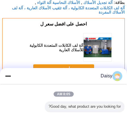
آلة تجديل الأسلاك
الأسلاك النحاسية آلة التواء
بطاقة:
,
,
آلة لف الكابلات المتعددة الكابولية ، آلة تثقيب الأسلاك العارية ، آلة لف
الأسلاك المفردة
احصل على افضل سعر ل
آلة لف الكابلات المتعددة الكابولية
للأسلاك العارية
استمر
Daisy
آلة تثقيب تويست واحدة
أكثر
8:05 AM
Good day, what product are you looking for?
يب الأسلاك
PLC Control
1000 دورة في
1000r / min
آلة تصنيع
ة المفردة
Single Twist
الدقيقة نوع الكابولي
الأساسية سلك واحد
الكابولية
ية الإعصار
Cable Machine
آلة اللف الشد
آلة تثقيب تويست
المف