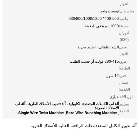
الجهاز:
مناسبة ل:
تويست واحد
يكتب:
400-500 / 630/800/1000/1250
سرعة
1000 دورة في الدقيقة
الدوران
(630):
تحمل
الشد التلقائي ، اضبط بحرية
التوتر:
مزود
380-415 فولت أو حسب الطلب
الطاقة:
فترة
12 شهرا
ضمان
الخدمة:
لون الآلة:
خياري
آلة لف الكابلات المتعددة الكابولية ، آلة تثقيب الأسلاك العارية ، آلة لف
تسليط
الأسلاك المفردة
الضوء:
Single Wire Twist Machine
Bare Wire Bunching Machine
,
,
آلة تدوير الكابل المتعددة ذات الرافعة العالية للأسلاك العارية