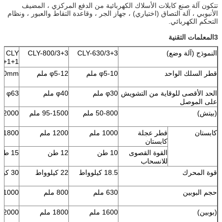
تتكون آلة صنع كابلات الأسلاك الكهربائية من الدفع المركزي ، المضيف
الأنبوبي ، آلة التصاق (اختياري) ، جهاز الجر ، وقاعدة التقاط والعبور ، ونظام
التحكم الكهربائي.
3المعلمات التقنية
النموذج (آلة وضع)
CLY-630/3+3
CLY-800/3+3
CLY
/3+1+1
قطر السلك الواحد
φ5-10 ملم
φ5-12 ملم
-20mm
الحد الأقصى للوقاية من التشويش
φ30 ملم
φ40 ملم
φ63 ملم
على الموصل
(بيتش)
50-800 ملم
95-1500 ملم
200-2000
كابستان
قطر عجلة
1000 ملم
1200 ملم
1800 ملم
كابستان
القوة القصوى
10 طن
12 طن
15 طن
للانسحاب
قوة المحرك
18.5 كيلوواط
22 كيلوواط
30 كيلوواط
حجم البوبين
630 ملم
800 ملم
1000 ملم
(بوبين)
1600 ملم
1800 ملم
2000 ملم