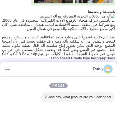
6مصنعنا و مقدمتنا
تم تأسيس شركة هيجيان باوهونغ الآلات الكهربائية المحدودة في عام 2006.
تقع شركتنا في منطقة التنمية الاقتصادية لمدينة هيجيان ، مقاطعة هيبي ،كان
أكبر مصنع محترف لآلات سلكية وآلة وضع في شمال الصين.
منذ عام 2006 اعتماداً على رعاية ودعم عملائنالقد كرست ماشينات باوهونغ
للبحث والتطوير من آلة سلكية وآلة وضع و قد حققت تحسنا كبيراالآن أصبحنا
المصنع الوحيد الذي يمكن تطوير إنتاج سلسلة آلة JLK الصلبة لتكون عملية
خط التجميع في الصين،ونحن أيضا قد وضعت بشكل مستقل جي جي بي
قوس قفز خطوط الشبكة، خطوط الكابلات من نوع CGB Bow skip و CLY
High speed Cradle type laying-up lines.
الآن ، تشمل شركة هيجيان باوهونغ الآلات الكهربائية المحدودة ، مساحة
Daisy
10000 متر مربع ، ورشة عمل إنتاج 8000 متر مربع. لدى شركتنا 60 موظفًا
، بما في ذلك 10 موظفين للبحث والتطوير.قيمة الإنتاج السنوي أكثر من 10
ملايين دولار في الوقت الحاضرو قد تطورت لتصبح واحدة من أهم مصنعي
آلات التشنج في الصين
2:38 PM
آلة زرع الأسلاك
آلة زرع الكابلات تحت الأرض,آلة وضع الكابلات
بطاقة:
,
,
Good day, what product are you looking for?
آلة زرع الكابلات تحت الأرض
احصل على افضل سعر ل