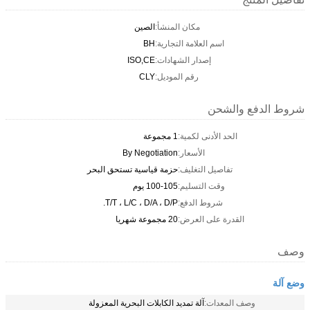
مكان المنشأ:
الصين
اسم العلامة التجارية:
BH
إصدار الشهادات:
ISO,CE
رقم الموديل:
CLY
شروط الدفع والشحن
الحد الأدنى لكمية:
1 مجموعة
الأسعار:
By Negotiation
تفاصيل التغليف:
حزمة قياسية تستحق البحر
وقت التسليم:
100-105 يوم
شروط الدفع:
T/T ، L/C ، D/A ، D/P.
القدرة على العرض:
20 مجموعة شهريا
وصف
وضع آلة
وصف المعدات:
آلة تمديد الكابلات البحرية المعزولة