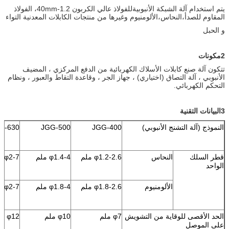
يتم استخدام آلة الشبكة الأنبوبية
للفولاذ عالي الكربون 1.2-40mm، الفولاذ 
المقاوم للصدأ،النحاس،الألومنيوم وغيرها من منتجات الكابلات المعدنية التواء
و الحبل
2مكونات
تتكون آلة صنع كابلات الأسلاك الكهربائية من الدفع المركزي ، المضيف
الأنبوبي ، آلة التصاق (اختياري) ، جهاز الجر ، وقاعدة التقاط والعبور ، ونظام
التحكم الكهربائي.
3البيانات التقنية
النموذج (آلة التشنج الأنبوبي)
JGG-400
JGG-500
G-630
قطر السلك
النحاس
φ1.2-2.6 ملم
φ1.4-4 ملم
φ2-7 ملم
الواحد
الألومنيوم
φ1.8-2.6 ملم
φ1.8-4 ملم
φ2-7 ملم
الحد الأقصى للوقاية من التشويش
φ7 ملم
φ10 ملم
φ12 ملم
على الموصل