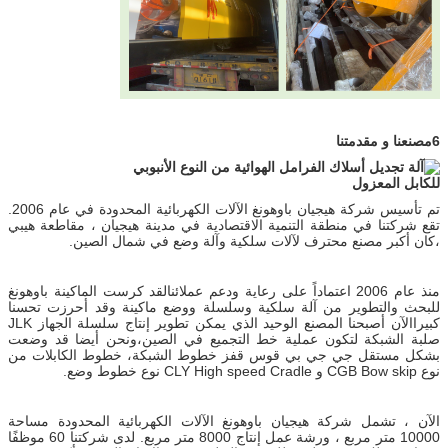
6مصنعنا و مقدمتنا
تم تأسيس شركة هيجيان باوهونغ الآلات الكهربائية المحدودة في عام 2006.
تقع شركتنا في منطقة التنمية الاقتصادية في مدينة هيجيان ، مقاطعة هيبي
،كان أكبر مصنع محترف لآلات سلكية وآلة وضع في شمال الصين.
منذ عام 2006 اعتماداً على رعاية ودعم عملائنالقد كرست الماكينة باوهونغ
للبحث والتطوير من آلة سلكية وسلسلة ووضع ماكينة وقد أحرزت تحسنا
كبيراالآن أصبحنا المصنع الوحيد الذي يمكن تطوير إنتاج سلسلة الجهاز JLK
صلبة الشبكة لتكون عملية خط التجميع في الصين،ونحن أيضا قد وضعت
بشكل مستقل جي جي بي قوس قفز خطوط الشبكة، خطوط الكابلات من
نوع CGB Bow skip و CLY High speed Cradle نوع خطوط وضع.
الآن ، تشمل شركة هيجيان باوهونغ الآلات الكهربائية المحدودة مساحة
10000 متر مربع ، ورشة عمل إنتاج 8000 متر مربع. لدى شركتنا 60 موظفًا