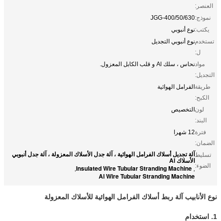
العنصر:
نموذج:
JGG-400/50/630
يكتب:
نوع أنبوبي
تستخدم
نوع أنبوبي التجديل
ل:
مواد
نحاس ، سلك Al و قلب الكابل المعزول.
التجديل:
طريقة
الفرامل الهوائية
الكبح:
لون
التخصيص
البند:
فترة
12 شهرا
الضمان:
آلة تجديل أسلاك الفرامل الهوائية ، آلة جدل الأسلاك المعزولة ، آلة جدل أنبوبي
تسليط
الأسلاك Al
الضوء:
Insulated Wire Tubular Stranding Machine
,
,
Al Wire Tubular Stranding Machine
نوع الأنابيب آلة ربط أسلاك الفرامل الهوائية للأسلاك المعزولة
1. استخدام