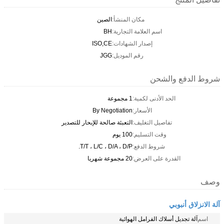
مكان المنشأ:
الصين
اسم العلامة التجارية:
BH
إصدار الشهادات:
ISO,CE
رقم الموديل:
JGG
شروط الدفع والشحن
الحد الأدنى لكمية:
1 مجموعة
الأسعار:
By Negotiation
تفاصيل التغليف:
التعبئة صالحة للإبحار للتصدير
وقت التسليم:
100 يوم
شروط الدفع:
T/T ، L/C ، D/A ، D/P.
القدرة على العرض:
20 مجموعة شهريا
وصف
آلة الانزلاق أنبوبي
اسم
آلة تجديل أسلاك الفرامل الهوائية