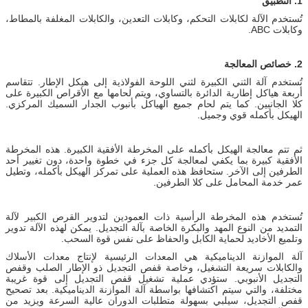
1. التطبيق
تُستخدم الآلة لكابلات التحكم، وكابلات التعدين، والكابلات المغلفة بالمطاط،
وكابلات ABC.
2. خصائص المعالجة
تُستخدم آلة الثني الكبيرة لثني اللوحة الفولاذية إلى هيكل الإطار. تتقاسم
أربعة هياكل إطارية الدائرة بالتساوي، ويتم لحامها مع الأقراص الكبيرة على
كلا الجانبين. كما يتم لحام جميع الهياكل بأنبوب الجدار السميك المركزي.
الهيكل بأكمله قوي وجميل.
ثم تتم معالجة الهيكل بأكمله على المخرطة الأفقية الكبيرة. هذه المخرطة
الأفقية كبيرة بما يكفي لمعالجة كل جزء في خطوة واحدة، دون تغيير أحد
الطرفين إلى الآخر. ستحافظ هذه العملية على تمركز الهيكل بأكمله، وتطيل
عمر خدمة المحامل على كلا الطرفين.
تُستخدم هذه المخرطة الرأسية ذات العمودين لتدوير القرص الكبير لآلة
التمديد من النوع المهد والبكرة الخاصة بآلة التجديل. يمكن لهذه الآلة تدوير
وتلميع الأخاديد لحماية الكابل والحفاظ على نفس قوة السحب.
آلة الموازنة الديناميكية هي المعدات الرئيسية لإنتاج معدات الأسلاك
والكابلات سريعة التشغيل، وخاصة قفص التجديل ذو الإطار الصلب وقفص
التجديل الأنبوبي. ستؤدي عملية تشغيل قفص التجديل إلى قوة غريبة
مختلفة، والتي سيتم اكتشافها بواسطة آلة الموازنة الديناميكية. بعد تصحيح
قفص التجديل، سيلبي بسهولة متطلبات الدوران عالية السرعة ويزيد من