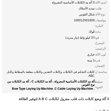
اسم الآلة:
3 آلة مد الكابلات الأساسية المعزولة
طلب:
تمديد الأسلاك
نوع الآلة:
شكل القوس
مواصفات
100012501600
البكرة:
مادة:
فُولاَذ
قوة
37 كيلو واط (تيار متردد)
المحرك
الرئيسي:
لون الآلة:
خياري
فترة
1 سنة
الضمان:
مناسبة ل:
كابلات التحكم في الكابلات وكابلات التعدين وكابلات مغلفة بالمطاط وكابل
ABC
آلة مد الكابلات الأساسية المعزولة ، آلة مد الكابلات C ، آلة مد الكابلات من
تسليط
نوع القوس
الضوء:
Bow Type Laying Up Machine
C Cable Laying Up Machine
,
,
3 آلة وضع كابلات ذات قلب معزول لكابلات A B C لتوفير الطاقة