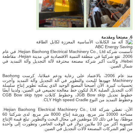
6. مصنعنا ومقدمة
تأسست شركة Hejian Baohong Electrical Machinery Co., Ltd. في عام
2006. تقع شركتنا في منطقة التنمية الاقتصادية في مدينة Hejian، مقاطعة
Hebei، وكانت أكبر شركة مصنعة محترفة لآلة التجديل وآلة التمديد في
شمال الصين.
منذ عام 2006، بالاعتماد على رعاية ودعم عملائنا، كرست Baohong
Machinery جهودها للبحث والتطوير في آلة التجديل وآلة التمديد وأجرت
تحسينات كبيرة. الآن أصبحنا المصنع الوحيد الذي يمكنه تطوير إنتاج سلسلة
آلات التجديل الصلبة JLK لتكون خط معالجة تجميعي في الصين، ولدينا أيضًا
خطوط تجديل JGB Bow skip، وخطوط كابلات CGB Bow skip type
وخطوط التمديد من النوع CLY High speed Cradle.
الآن، تغطي شركة Hejian Baohong Electrical Machinery Co., Ltd.
مساحة 10000 متر مربع، وورشة إنتاج 8000 متر مربع. لدى شركتنا 60
موظفًا، بما في ذلك 10 موظفين في مجال البحث والتطوير. تبلغ قيمة الإنتاج
السنوية أكثر من 10 ملايين دولار في الوقت الحاضر، وتطورت إلى واحدة
من أهم الشركات المصنعة لآلات التجديل في الصين.