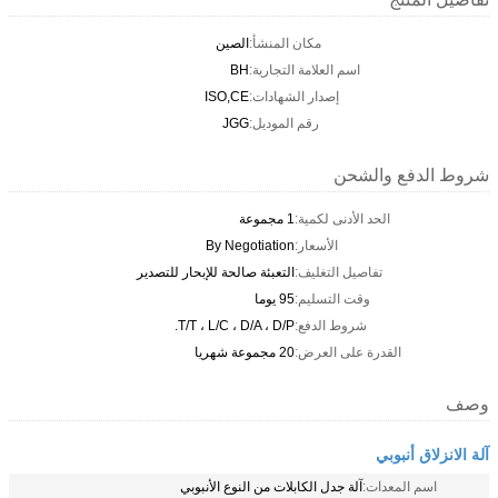
مكان المنشأ:
الصين
اسم العلامة التجارية:
BH
إصدار الشهادات:
ISO,CE
رقم الموديل:
JGG
شروط الدفع والشحن
الحد الأدنى لكمية:
1 مجموعة
الأسعار:
By Negotiation
تفاصيل التغليف:
التعبئة صالحة للإبحار للتصدير
وقت التسليم:
95 يوما
شروط الدفع:
T/T ، L/C ، D/A ، D/P.
القدرة على العرض:
20 مجموعة شهريا
وصف
آلة الانزلاق أنبوبي
اسم المعدات:
آلة جدل الكابلات من النوع الأنبوبي