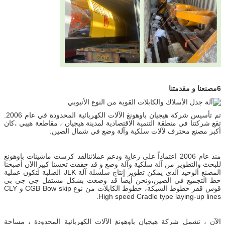
6مصنعنا و مقدمتنا
تم تأسيس شركة هيجيان باوهونغ الآلات الكهربائية المحدودة في عام 2006.
تقع شركتنا في منطقة التنمية الاقتصادية لمدينة هيجيان ، مقاطعة هيبي ،كان
أكبر مصنع محترف لآلات سلكية وآلة وضع في شمال الصين.
منذ عام 2006 اعتماداً على رعاية ودعم عملائنالقد كرست ماشينات باوهونغ
للبحث والتطوير من آلة سلكية وآلة وضع و قد حققت تحسنا كبيراالآن أصبحنا
المصنع الوحيد الذي يمكن تطوير إنتاج سلسلة آلة JLK الصلبة لتكون عملية
خط التجميع في الصين،ونحن أيضا قد وضعت بشكل مستقل جي جي بي
قوس قفز خطوط الشبكة، خطوط الكابلات من نوع CGB Bow skip و CLY
High speed Cradle type laying-up lines.
الآن ، تشمل شركة هيجيان باوهونغ الآلات الكهربائية المحدودة ، مساحة