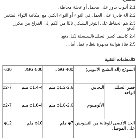
2.1 أنبوب يدور على محمل أو عجلة محاطة.
2.2 آلة قادرة على العمل في التواء أو التواء الكلي مع إمكانية التواء المتغير.
2.3 يتم الحفاظ على التوتر السلكي ثابتًا من الكم إلى الفراغ من مكرر
الدفع.
2.4 كاشف كسر السلك/السلسلة لكل دفع.
2.5 قناة هوائية مجهزة بنظام قفل أمان.
3المعلمات التقنية
النموذج (آلة التشنج الأنبوبي)
JGG-400
JGG-500
G-630
قطر السلك
النحاس
φ1.2-2.6 ملم
φ1.4-4 ملم
φ2-7 ملم
الواحد
الألومنيوم
φ1.8-2.6 ملم
φ1.8-4 ملم
φ2-7 ملم
الحد الأقصى للوقاية من التشويش
φ7 ملم
φ10 ملم
φ12 ملم
على الموصل