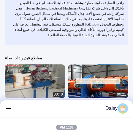
راقب العملية خطوة بخطوة وشاهد أمثلة عملية للاستخدام. في هذا الفيديو،
نأخذك إلى داخل شركة Hejian Baohong Electrical Machinery Co., Ltd.، وهي
شركة رائدة في تصنيع آلات جدل الأسلاك ومدها في شمال الصين. سوف ترى
خطوط الإنتاج المتقدمة لدينا، بما في ذلك سلسلة آلات الجدل الصلبة JLK
وخطوط التجديل JGB Bow المطورة بشكل مستقل، قيد التشغيل. تعرف على
كيفية توفير أجهزتنا للأداء العالي والموثوقية لمصنعي الكابلات في جميع أنحاء
العالم، مدعومة بالخبرة الفنية القوية والخدمة العالمية.
مقاطع فيديو ذات صلة
00:40
00:21
آلة جدل الأسلاك الألومنيوم الأنبوبية، آلة
آلة التجديل من نوع تخطي الأسلاك
Daisy
صنع الكابلات
والكابلات عالية السرعة من الصلب
والقوس الكربوني
Skip Stranding Machine
Tubular Stranding Machine
February 15, 2023
October 22, 2025
1:28 PM